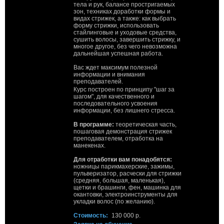
тела и рук, балансе простригаемых
зон, техниках доработки формы и
видах стрижек, а также: как выбрать
форму стрижки, использовать
стайлинговые и уходовые средства,
сушить волосы, завершить стрижку, и
многое другое, без чего невозможна
дальнейшая успешная работа.
Вас ждет максимум полезной
информации и внимания
преподавателей.
Курс построен по принципу "шаг за
шагом", для качественного и
последовательного усвоения
информации, без лишнего стресса.
В программе:
теоретическая часть,
пошаговая демонстрация стрижек
преподавателем, отработка на
манекенах.
Для отработки вам понадобятся:
ножницы парикмахерские, зажимы,
пульверизатор, расчески для стрижки
(средняя, большая, маленькая),
щетки и брашинги, фен, машинка для
окантовки, электроинструменты для
укладки волос (по желанию).
Стоимость:
130 000 р.