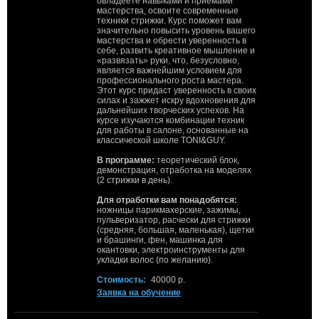
овладеете навыками и приёмами
мастерства, освоите современные
техники стрижки. Курс поможет вам
значительно повысить уровень вашего
мастерства и обрести уверенность в
себе, развить креативное мышление и
«развязать» руки, что, безусловно,
является важнейшим условием для
профессионального роста мастера.
Этот курс придаст уверенность в своих
силах и зажжет искру вдохновения для
дальнейших творческих успехов. На
курсе изучаются комбинации техник
для работы в салоне, основанные на
классической школе TONI&GUY.
В программе:
теоретический блок,
демонстрация, отработка на моделях
(2 стрижки в день).
Для отработки вам понадобятся:
ножницы парикмахерские, зажимы,
пульверизатор, расчески для стрижки
(средняя, большая, маленькая), щетки
и брашинги, фен, машинка для
окантовки, электроинструменты для
укладки волос (по желанию).
Стоимость:
40000 р.
Заявка на обучение